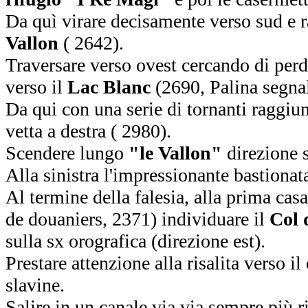
Da quì virare decisamente verso sud e 
Vallon
( 2642).
Traversare verso ovest cercando di perd
verso il
Lac Blanc
(2690, Palina segnal
Da qui con una serie di tornanti raggiun
vetta a destra ( 2980).
Scendere lungo
"le Vallon"
direzione 
Alla sinistra l'impressionante bastionat
Al termine della falesia, alla prima cas
de douaniers, 2371) individuare il
Col 
sulla sx orografica (direzione est).
Prestare attenzione alla risalita verso i
slavine.
Salire in un canale via via sempre più r