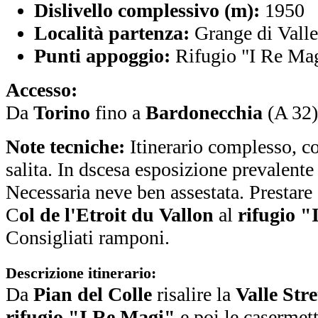
Dislivello complessivo (m):
1950
Località partenza:
Grange di Valle
Punti appoggio:
Rifugio "I Re Ma
Accesso:
Da
Torino
fino a
Bardonecchia
(A 32
Note tecniche:
Itinerario complesso, co
salita. In dscesa esposizione prevalente
Necessaria neve ben assestata. Prestare 
C
ol de l'Etroit du Vallon
al
rifugio 
Consigliati ramponi.
Descrizione itinerario:
Da
Pian del Colle
risalire la
Valle Stre
rifugio "I Re Magi"
e poi le casermet