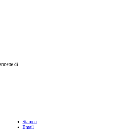
ermette di
Stampa
Email