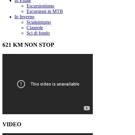
In Estate
Escursionismo
Escursioni in MTB
In Inverno
Scialpinismo
Ciaspole
Sci di fondo
621 KM NON STOP
VIDEO