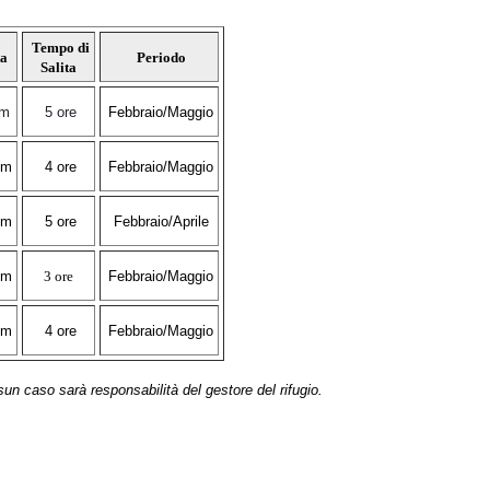
Tempo di
a
Periodo
Salita
5m
5 ore
F
ebbraio/Maggio
3m
4 ore
F
ebbraio/Maggio
 m
5 ore
F
ebbraio/Aprile
4m
3 ore
F
ebbraio/Maggio
3m
4 ore
F
ebbraio/Maggio
sun caso sarà responsabilità del gestore del rifugio.