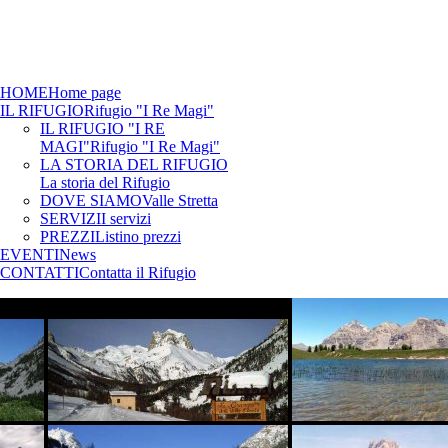
HOME
Home page
IL RIFUGIO
Rifugio "I Re Magi"
IL RIFUGIO "I RE
MAGI"
Rifugio "I Re Magi"
LA STORIA DEL RIFUGIO
La storia del Rifugio
DOVE SIAMO
Valle Stretta
SERVIZI
I servizi
PREZZI
Listino prezzi
EVENTI
News
CONTATTI
Contatta il Rifugio