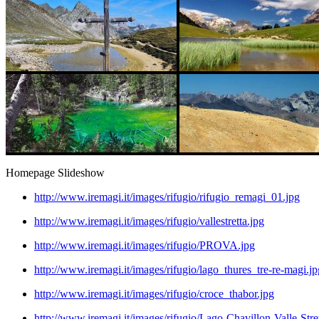
Homepage Slideshow
http://www.iremagi.it/images/rifugio/rifugio_remagi_01.jpg
http://www.iremagi.it/images/rifugio/vallestretta.jpg
http://www.iremagi.it/images/rifugio/PROVA.jpg
http://www.iremagi.it/images/rifugio/lago_thures_tre-re-magi.jp
http://www.iremagi.it/images/rifugio/croce_thabor.jpg
http://www.iremagi.it/images/rifugio/Lago-Chavillon-Valle-Stret