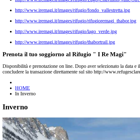
http://www.iremagi.it/images/rifugio/fondo_vallestretta.jpg
http://www.iremagi.it/images/rifugio/rifugioremagi_thabor.jpg
http://www.iremagi.it/images/rifugio/lago_verde.jpg
http://www.iremagi.it/images/rifugio/thabortrail.jpg
Prenota il tuo soggiorno al Rifugio " I Re Magi"
Disponibilità e prenotazione on line. Dopo aver selezionato la data e il 
concludere la transazione direttamente sul sito http://www.refugescla
HOME
In Inverno
Inverno