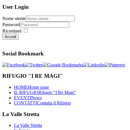
User Login
Nome utente
Password
Ricordami
Accedi
Social Bookmark
RIFUGIO "I RE MAGI"
HOME
Home page
IL RIFUGIO
Rifugio "I Re Magi"
EVENTI
News
CONTATTI
Contatta il Rifugio
La Valle Stretta
La Valle Stretta