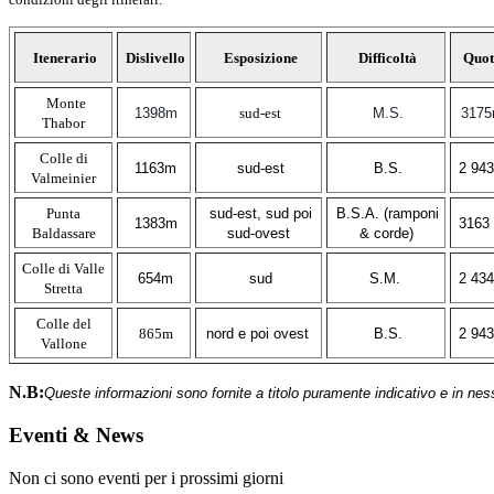
Itenerario
Dislivello
Esposizione
Difficoltà
Quot
Monte
1398m
sud-est
M.S.
317
Thabor
Colle di
1163m
sud-est
B.S.
2 94
Valmeinier
Punta
sud-est, sud poi
B.S.A. (ramponi
1383m
3163
Baldassare
sud-ovest
& corde)
Colle di Valle
654m
sud
S.M.
2 43
Stretta
Colle del
865m
nord e poi ovest
B.S.
2 94
Vallone
N.B:
Queste informazioni sono fornite a titolo puramente indicativo e in nes
Eventi & News
Non ci sono eventi per i prossimi giorni