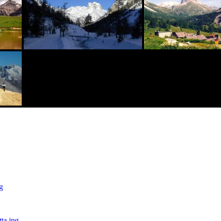
g
ta.jpg