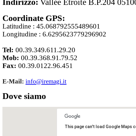
Indirizzo:
Vallée Etroite B.P.204 05
10
Coordinate GPS:
Latitudine : 45.068792555489601
Longitudine : 6.6295623779296902
Tel:
00.39.349.611.29.20
Mob:
00.39.368.91.79.52
Fax:
00.39.0122.96.451
E-Mail:
info@iremagi.it
Dove siamo
This page can't load Google Maps c