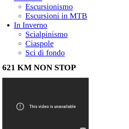
Escursionismo
Escursioni in MTB
In Inverno
Scialpinismo
Ciaspole
Sci di fondo
621 KM NON STOP