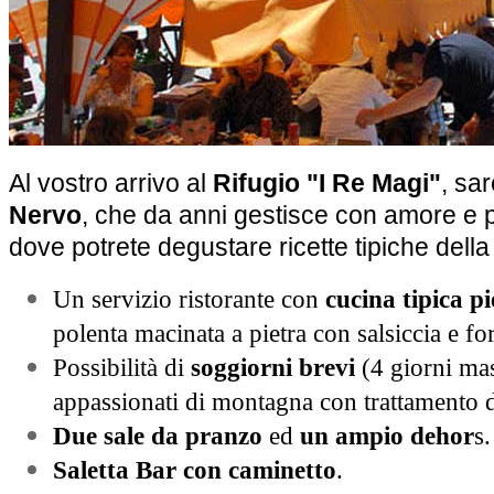
Al vostro arrivo al
Rifugio "I Re Magi"
, sar
Nervo
, che da anni gestisce con amore e pr
dove potrete degustare ricette tipiche dell
Un servizio ristorante con
cucina tipica p
polenta macinata a pietra con salsiccia e fo
Possibilità di
soggiorni brevi
(4 giorni mas
appassionati di montagna con trattamento 
Due sale da pranzo
ed
un ampio dehor
s.
Saletta Bar con caminetto
.