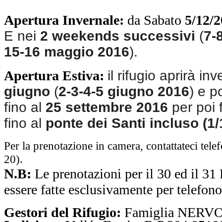
Apertura Invernale:
da Sabato
5/12/
E nei
2 weekends successivi
(
7-
15-16 maggio 2016
).
Apertura Estiva:
il rifugio aprirà in
giugno
(
2-3-4-5 giugno 2016
) e p
fino al
25 settembre 2016
per poi 
fino al
ponte dei Santi incluso (1/
Per la prenotazione in camera, contattateci te
20).
N.B:
Le prenotazioni per il 30 ed il
essere fatte esclusivamente per telefono
Gestori del Rifugio:
Famiglia NERV