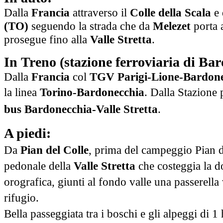
Dalla
Francia
attraverso il
Colle della Scala
e 
(TO)
seguendo la strada che da
Melezet
porta a
prosegue fino alla
Valle Stretta
.
In Treno (stazione ferroviaria di Ba
Dalla
Francia
col
TGV Parigi-­Lione-­Bardone
la linea
Torino-­Bardonecchia
.
Dalla Stazione 
bus Bardonecchia-­Valle Stretta
.
A piedi:
Da
Pian del Colle
, prima del campeggio Pian de
pedonale della
Valle Stretta
che costeggia la do
orografica, giunti al fondo valle una passerella 
rifugio.
Bella passeggiata tra i boschi e gli alpeggi di 1 