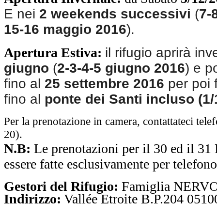
E nei
2 weekends successivi
(
7-
15-16 maggio 2016
).
Apertura Estiva:
il rifugio aprirà in
giugno
(
2-3-4-5 giugno 2016
) e p
fino al
25 settembre 2016
per poi 
fino al
ponte dei Santi incluso (1/
Per la prenotazione in camera, contattateci te
20).
N.B:
Le prenotazioni per il 30 ed il
essere fatte esclusivamente per telefono
Gestori del Rifugio:
Famiglia NERV
Indirizzo:
Vallée Etroite B.P.204 05
10