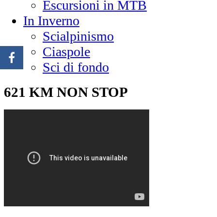
Escursioni in MTB
In Inverno
Scialpinismo
Ciaspole
Sci di fondo
621 KM NON STOP