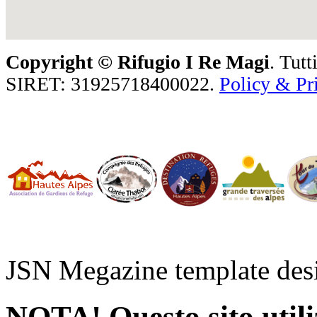
Copyright ©
Rifugio I Re Magi
. Tutt
SIRET: 31925718400022.
Policy & Pr
JSN Megazine template de
NOTA! Questo sito utiliz