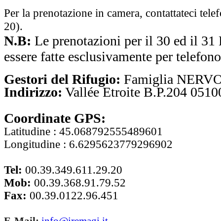
Per la prenotazione in camera, contattateci te
20).
N.B:
Le prenotazioni per il 30 ed il
essere fatte esclusivamente per telefono
Gestori del Rifugio:
Famiglia NERV
Indirizzo:
Vallée Etroite B.P.204 05
10
Coordinate GPS:
Latitudine : 45.068792555489601
Longitudine : 6.6295623779296902
Tel:
00.39.349.611.29.20
Mob:
00.39.368.91.79.52
Fax:
00.39.0122.96.451