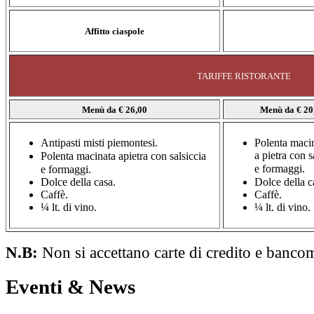
Affitto ciaspole
TARIFFE RISTORANTE
Menù
da € 26,00
Menù
da € 20
Antipasti misti piemontesi.
Polenta maci
a pietra con s
Polenta macinata a
pietra con salsiccia
e
formaggi.
e formaggi.
Dolce della casa.
Dolce della c
Caffè.
Caffè.
¼ lt. di vino.
¼ lt. di vino.
N.B:
Non si accettano carte di credito e bancom
Eventi & News