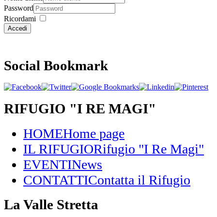
Password
Ricordami
Accedi
Social Bookmark
RIFUGIO "I RE MAGI"
HOME
Home page
IL RIFUGIO
Rifugio "I Re Magi"
EVENTI
News
CONTATTI
Contatta il Rifugio
La Valle Stretta