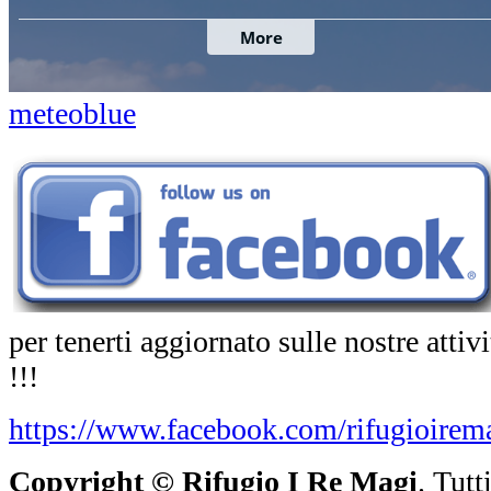
meteoblue
per tenerti aggiornato sulle nostre atti
!!!
https://www.facebook.com/rifugioirema
Copyright ©
Rifugio I Re Magi
. Tutt