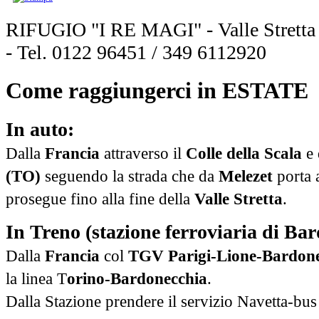
RIFUGIO "I RE MAGI" - Valle Stretta
- Tel. 0122 96451 / 349 6112920
Come raggiungerci in ESTATE
In auto:
Dalla
Francia
attraverso il
Colle della Scala
e 
(TO)
seguendo la strada che da
Melezet
porta a
prosegue fino alla fine della
Valle Stretta
.
In Treno (stazione ferroviaria di Ba
Dalla
Francia
col
TGV Parigi-­Lione-­Bardone
la linea T
orino-­Bardonecchia
.
Dalla Stazione prendere il servizio Navetta-­bu