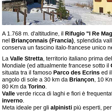
A 1.768 m. d'altitudine, il
Rifugio "I Re Mag
nel
Briançonnais (Francia)
, splendida val
conserva un fascino italo-francese unico 
La
Valle Stretta
, territorio italiano prima 
Mondiale (ed attualmente francese sotto il
situata tra il famoso
Parco des Ecrins
ed i
angolo di sole a 30 km da
Briançon
, 10 K
80 Km da
Torino
.
Valle
verde ricca di laghi e fiori è frequenta
inverno
.
Meta ideale per gli
alpinisti
più esperti, per