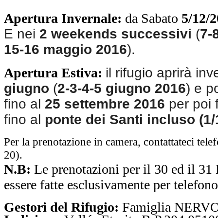
Apertura Invernale:
da Sabato
5/12/
E nei
2 weekends successivi
(
7-
15-16 maggio 2016
).
Apertura Estiva:
il rifugio aprirà in
giugno
(
2-3-4-5 giugno 2016
) e p
fino al
25 settembre 2016
per poi 
fino al
ponte dei Santi incluso (1/
Per la prenotazione in camera, contattateci te
20).
N.B:
Le prenotazioni per il 30 ed il
essere fatte esclusivamente per telefono
Gestori del Rifugio:
Famiglia NERV