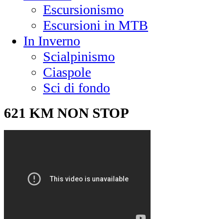
Escursionismo
Escursioni in MTB
In Inverno
Scialpinismo
Ciaspole
Sci di fondo
621 KM NON STOP