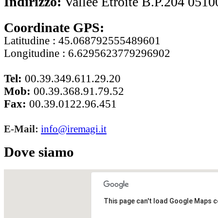
Indirizzo:
Vallée Etroite B.P.204 05
10
Coordinate GPS:
Latitudine : 45.068792555489601
Longitudine : 6.6295623779296902
Tel:
00.39.349.611.29.20
Mob:
00.39.368.91.79.52
Fax:
00.39.0122.96.451
E-Mail:
info@iremagi.it
Dove siamo
This page can't load Google Maps c