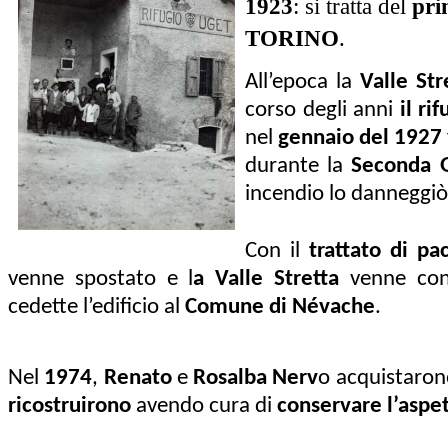
1923
: si tratta del
pri
TORINO
.
All’epoca la
Valle Str
corso degli anni
il rif
nel
gennaio del 1927
durante la
Seconda 
incendio lo danneggiò
Con il
trattato di p
venne spostato e l
a Valle Stretta
venne con
cedette l’edificio al
Comune di Névache
.
Nel
1974
,
Renato
e
Rosalba Nerv
o acquistaron
ricostruirono
avendo cura di
conservare l’aspet