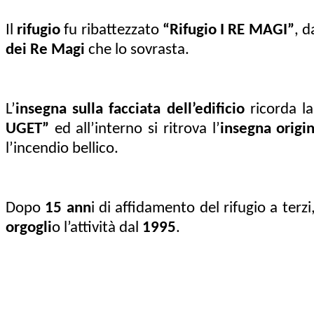
Il
rifugio
fu ribattezzato
“Rifugio I RE MAGI”
, d
dei Re Magi
che lo sovrasta.
L’
insegna sulla facciata dell’edificio
ricorda l
UGET”
ed all’interno si ritrova l’
insegna origi
l’incendio bellico.
Dopo
15 ann
i di affidamento del rifugio a terzi,
orgogli
o l’attività dal
1995
.