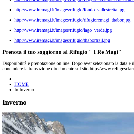
http://www.iremagi.it/images/rifugio/fondo_vallestretta.jpg
http://www.iremagi.it/images/rifugio/rifugioremagi_thabor.jpg
http://www.iremagi.it/images/rifugio/lago_verde.jpg
http://www.iremagi.it/images/rifugio/thabortrail.jpg
Prenota il tuo soggiorno al Rifugio " I Re Magi"
Disponibilità e prenotazione on line. Dopo aver selezionato la data e il 
concludere la transazione direttamente sul sito http://www.refugescla
HOME
In Inverno
Inverno