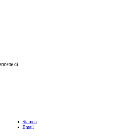
ermette di
Stampa
Email