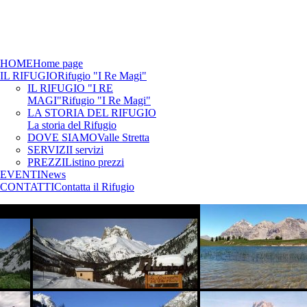
HOME
Home page
IL RIFUGIO
Rifugio "I Re Magi"
IL RIFUGIO "I RE
MAGI"
Rifugio "I Re Magi"
LA STORIA DEL RIFUGIO
La storia del Rifugio
DOVE SIAMO
Valle Stretta
SERVIZI
I servizi
PREZZI
Listino prezzi
EVENTI
News
CONTATTI
Contatta il Rifugio