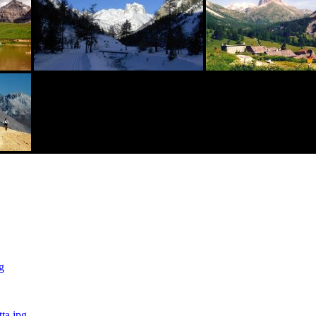
g
ta.jpg