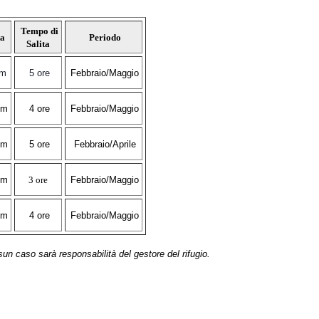
Tempo di
a
Periodo
Salita
5m
5 ore
F
ebbraio/Maggio
3m
4 ore
F
ebbraio/Maggio
 m
5 ore
F
ebbraio/Aprile
4m
3 ore
F
ebbraio/Maggio
3m
4 ore
F
ebbraio/Maggio
sun caso sarà responsabilità del gestore del rifugio.