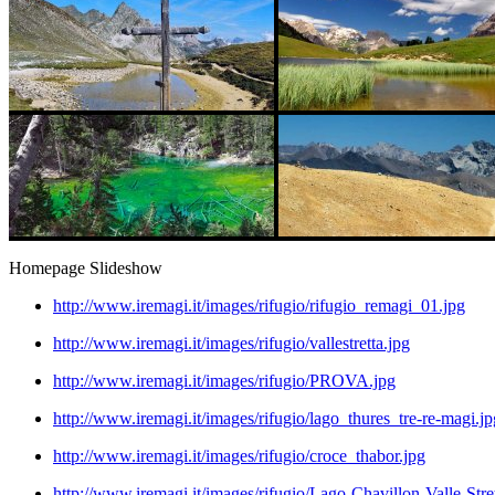
Homepage Slideshow
http://www.iremagi.it/images/rifugio/rifugio_remagi_01.jpg
http://www.iremagi.it/images/rifugio/vallestretta.jpg
http://www.iremagi.it/images/rifugio/PROVA.jpg
http://www.iremagi.it/images/rifugio/lago_thures_tre-re-magi.jp
http://www.iremagi.it/images/rifugio/croce_thabor.jpg
http://www.iremagi.it/images/rifugio/Lago-Chavillon-Valle-Stret