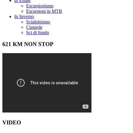
In Estate
Escursionismo
Escursioni in MTB
In Inverno
Scialpinismo
Ciaspole
Sci di fondo
621 KM NON STOP
VIDEO