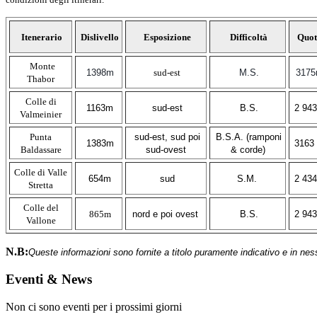
Itenerario
Dislivello
Esposizione
Difficoltà
Quot
Monte
1398m
sud-est
M.S.
317
Thabor
Colle di
1163m
sud-est
B.S.
2 94
Valmeinier
Punta
sud-est, sud poi
B.S.A. (ramponi
1383m
3163
Baldassare
sud-ovest
& corde)
Colle di Valle
654m
sud
S.M.
2 43
Stretta
Colle del
865m
nord e poi ovest
B.S.
2 94
Vallone
N.B:
Queste informazioni sono fornite a titolo puramente indicativo e in nes
Eventi & News
Non ci sono eventi per i prossimi giorni