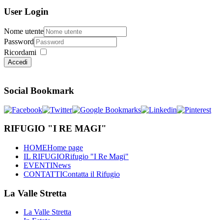
User Login
Nome utente
Password
Ricordami
Accedi
Social Bookmark
RIFUGIO "I RE MAGI"
HOME
Home page
IL RIFUGIO
Rifugio "I Re Magi"
EVENTI
News
CONTATTI
Contatta il Rifugio
La Valle Stretta
La Valle Stretta