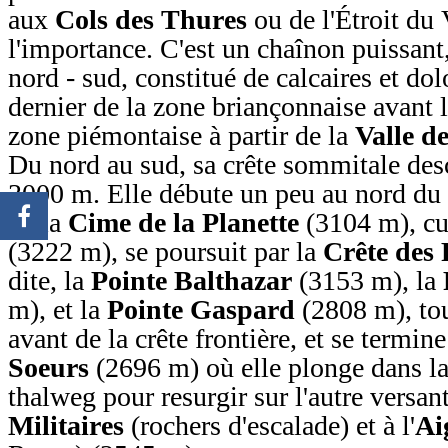
aux
Cols des Thures
ou de l'Étroit du
l'importance. C'est un chaînon puissant,
nord - sud, constitué de calcaires et do
dernier de la zone briançonnaise avant le
zone piémontaise à partir de la
Valle d
Du nord au sud, sa crête sommitale de
3000 m. Elle débute un peu au nord du
de la
Cime de la Planette
(3104 m), c
(3222 m), se poursuit par la
Crête des
dite, la
Pointe Balthazar
(3153 m), la
m), et la
Pointe Gaspard
(2808 m), tou
avant de la crête frontière, et se termine
Soeurs
(2696 m) où elle plonge dans la
thalweg pour resurgir sur l'autre versan
Militaires
(rochers d'escalade) et à l'
Ai