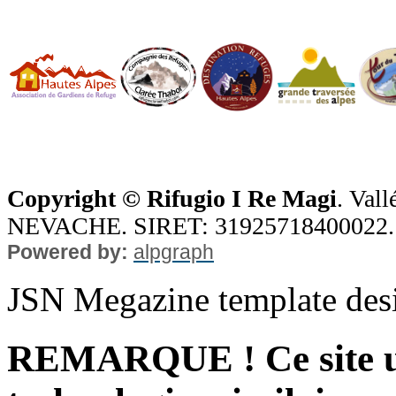
Copyright ©
Rifugio I Re Magi
. Vall
NEVACHE. SIRET: 31925718400022
Powered by:
alpgraph
JSN Megazine template de
REMARQUE ! Ce site uti