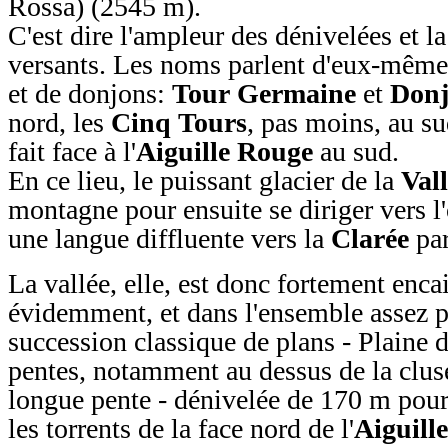
Rossa) (2545 m).
C'est dire l'ampleur des dénivelées et l
versants. Les noms parlent d'eux-mêmes,
et de donjons:
Tour Germaine
et
Donj
nord, les
Cinq Tours
, pas moins, au s
fait face à l'
Aiguille Rouge
au sud.
En ce lieu, le puissant glacier de la
Vall
montagne pour ensuite se diriger vers l
une langue diffluente vers la
Clarée
par
La vallée, elle, est donc fortement encai
évidemment, et dans l'ensemble assez p
succession classique de plans - Plaine d
pentes, notamment au dessus de la cluse
longue pente - dénivelée de 170 m pou
les torrents de la face nord de l'
Aiguill