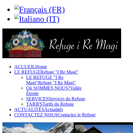
ACCUEIL
Home
LE REFUGE
Refuge "I Re Magi"
LE REFUGE "I Re
Magi"
Refuge "I Re Magi"
Où SOMMES NOUS?
Vallée
Étroite
SERVICES
Services du Refuge
TARIFS
Tarifs du Refuge
ACTUALITÉS
Actualités
CONTACTEZ NOUS
Contactez le Refuge